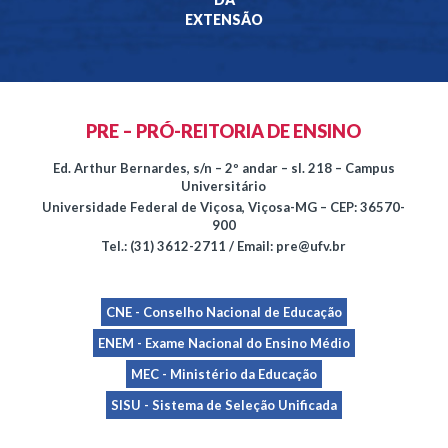
EXTENSÃO
PRE – PRÓ-REITORIA DE ENSINO
Ed. Arthur Bernardes, s/n – 2º andar – sl. 218 – Campus
Universitário
Universidade Federal de Viçosa, Viçosa-MG – CEP: 36570-
900
Tel.: (31) 3612-2711 / Email: pre@ufv.br
CNE - Conselho Nacional de Educação
ENEM - Exame Nacional do Ensino Médio
MEC - Ministério da Educação
SISU - Sistema de Seleção Unificada