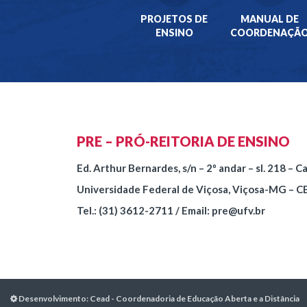
PROJETOS DE
MANUAL DE
ENSINO
COORDENAÇÃ
PRE – PRÓ-REITORIA DE ENSINO
Ed. Arthur Bernardes, s/n – 2º andar – sl. 218 – 
Universidade Federal de Viçosa, Viçosa-MG – C
Tel.: (31) 3612-2711 / Email: pre@ufv.br
Desenvolvimento:
Cead - Coordenadoria de Educação Aberta e a Distância