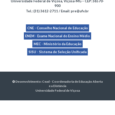
Universidade Federal de Viçosa, Viçosa-MG – CEP: 36570-
900
Tel.: (31) 3612-2711 / Email: pre@ufv.br
CNE - Conselho Nacional de Educação
ENEM - Exame Nacional do Ensino Médio
MEC - Ministério da Educação
SISU - Sistema de Seleção Unificada
Desenvolvimento:
Cead - Coordenadoria de Educação Aberta
e a Distância
Universidade Federal de Viçosa