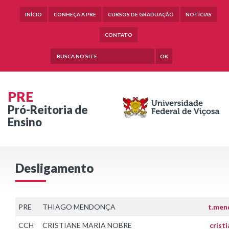
INÍCIO
CONHEÇA A PRE
CURSOS DE GRADUAÇÃO
NOTÍCIAS
CONTATO
OK
PRE
Pró-Reitoria de
Ensino
Desligamento
PRE
THIAGO MENDONÇA
t.men
CCH
CRISTIANE MARIA NOBRE
crist