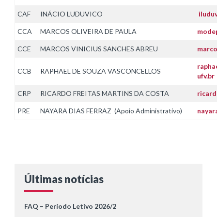
CAF
INÁCIO LUDUVICO
iludu
CCA
MARCOS OLIVEIRA DE PAULA
modep
CCE
MARCOS VINICIUS SANCHES ABREU
marco
rapha
CCB
RAPHAEL DE SOUZA VASCONCELLOS
ufv.br
CRP
RICARDO FREITAS MARTINS DA COSTA
ricar
PRE
NAYARA DIAS FERRAZ (Apoio Administrativo)
nayar
Últimas notícias
FAQ – Período Letivo 2026/2