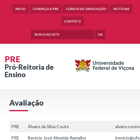
INÍCIO
CONHEÇA A PRE
CURSOS DE GRADUAÇÃO
NOTÍCIAS
CONTATO
OK
PRE
Pró-Reitoria de
Ensino
Avaliação
PRE
Álvaro da Silva Couto
alvaro.couto
PRE
Benício José Almeida Ramalho
benicio@ufv.