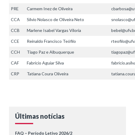
PRE
Carmem Inez de Oliveira
cbarbosa@uf
CCA
Silvio Nolasco de Oliveira Neto
snolasco@uf
CCB
Marlene Isabel Vargas Viloria
bebel@ufv.b
CCE
Reinaldo Francisco Teófilo
rteofilo@ufv
CCH
Tiago Paz e Albuquerque
tiagopaz@uf
CAF
Fabrício Aguiar Silva
fabricio.asil
CRP
Tatiana Coura Oliveira
tatiana.cour
Últimas notícias
FAQ – Período Letivo 2026/2