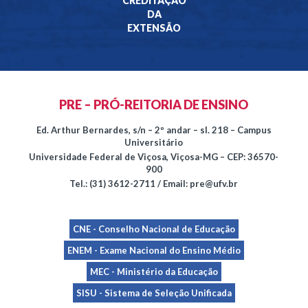
CREDITAÇÃO
DA
EXTENSÃO
PRE – PRÓ-REITORIA DE ENSINO
Ed. Arthur Bernardes, s/n – 2º andar – sl. 218 – Campus
Universitário
Universidade Federal de Viçosa, Viçosa-MG – CEP: 36570-
900
Tel.: (31) 3612-2711 / Email: pre@ufv.br
CNE - Conselho Nacional de Educação
ENEM - Exame Nacional do Ensino Médio
MEC - Ministério da Educação
SISU - Sistema de Seleção Unificada