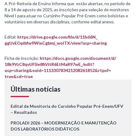
A Pró-Reitoria de Ensino informa que estão abertas, no período de
8 a 14 de agosto de 2025, as inscrições para seleção de monitores
Nível I para atuar no Cursinho Popular Pré-Enem como bolsistas e
voluntários em diversas disciplinas, conforme edital anexo.
Edital:
https://drive.google.
com/file/d/11hd6N_
ggUvEOpibfw9WieCgbmj_wolTX/
view?usp=sharing
Ficha de inscrição:
https://docs.
google.com/document/d/
18k9VzC8qvUf5Ie8fiVitR6EtMaR97
wE_/edit?
usp=sharing&ouid=
111330783421208261852&rtpof=
true&sd=true
Últimas notícias
Edital de Monitoria do Cursinho Popular Pré-Enem/UFV
– Resultados
PROLADI 2026 – MODERNIZAÇÃO E MANUTENÇÃO
DOS LABORATÓRIOS DIDÁTICOS