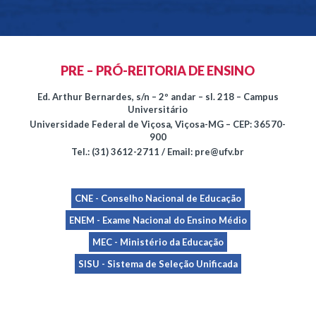
PRE – PRÓ-REITORIA DE ENSINO
Ed. Arthur Bernardes, s/n – 2º andar – sl. 218 – Campus
Universitário
Universidade Federal de Viçosa, Viçosa-MG – CEP: 36570-
900
Tel.: (31) 3612-2711 / Email: pre@ufv.br
CNE - Conselho Nacional de Educação
ENEM - Exame Nacional do Ensino Médio
MEC - Ministério da Educação
SISU - Sistema de Seleção Unificada