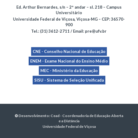
Ed. Arthur Bernardes, s/n – 2º andar – sl. 218 – Campus
Universitário
Universidade Federal de Viçosa, Viçosa-MG – CEP: 36570-
900
Tel.: (31) 3612-2711 / Email: pre@ufv.br
CNE - Conselho Nacional de Educação
ENEM - Exame Nacional do Ensino Médio
MEC - Ministério da Educação
SISU - Sistema de Seleção Unificada
Desenvolvimento:
Cead - Coordenadoria de Educação Aberta
e a Distância
Universidade Federal de Viçosa